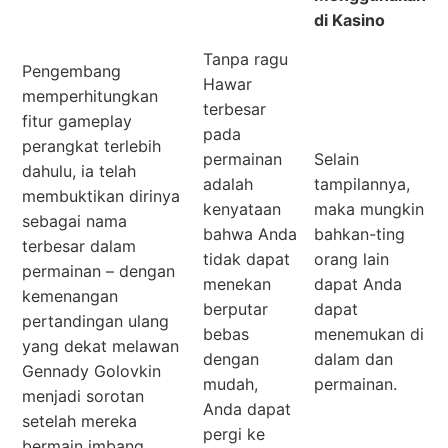
di Kasino
Tanpa ragu
Pengembang
Hawar
memperhitungkan
terbesar
fitur gameplay
pada
perangkat terlebih
permainan
Selain
dahulu, ia telah
adalah
tampilannya,
membuktikan dirinya
kenyataan
maka mungkin
sebagai nama
bahwa Anda
bahkan-ting
terbesar dalam
tidak dapat
orang lain
permainan – dengan
menekan
dapat Anda
kemenangan
berputar
dapat
pertandingan ulang
bebas
menemukan di
yang dekat melawan
dengan
dalam dan
Gennady Golovkin
mudah,
permainan.
menjadi sorotan
Anda dapat
setelah mereka
pergi ke
bermain imbang