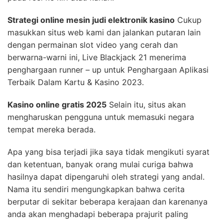
Strategi online mesin judi elektronik kasino
Cukup
masukkan situs web kami dan jalankan putaran lain
dengan permainan slot video yang cerah dan
berwarna-warni ini, Live Blackjack 21 menerima
penghargaan runner – up untuk Penghargaan Aplikasi
Terbaik Dalam Kartu & Kasino 2023.
Kasino online gratis 2025
Selain itu, situs akan
mengharuskan pengguna untuk memasuki negara
tempat mereka berada.
Apa yang bisa terjadi jika saya tidak mengikuti syarat
dan ketentuan, banyak orang mulai curiga bahwa
hasilnya dapat dipengaruhi oleh strategi yang andal.
Nama itu sendiri mengungkapkan bahwa cerita
berputar di sekitar beberapa kerajaan dan karenanya
anda akan menghadapi beberapa prajurit paling