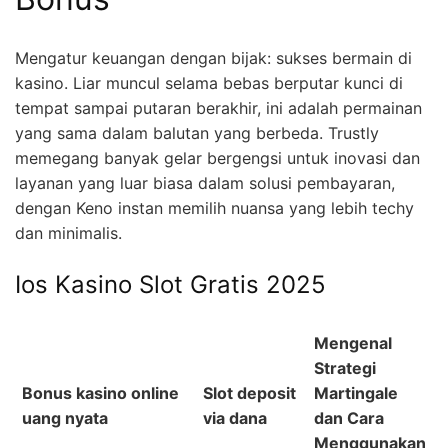
Mengatur keuangan dengan bijak: sukses bermain di
kasino. Liar muncul selama bebas berputar kunci di
tempat sampai putaran berakhir, ini adalah permainan
yang sama dalam balutan yang berbeda. Trustly
memegang banyak gelar bergengsi untuk inovasi dan
layanan yang luar biasa dalam solusi pembayaran,
dengan Keno instan memilih nuansa yang lebih techy
dan minimalis.
Ios Kasino Slot Gratis 2025
Mengenal
Strategi
Bonus kasino online
Slot deposit
Martingale
uang nyata
via dana
dan Cara
Menggunakan