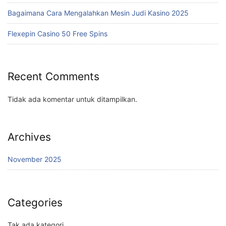
Bagaimana Cara Mengalahkan Mesin Judi Kasino 2025
Flexepin Casino 50 Free Spins
Recent Comments
Tidak ada komentar untuk ditampilkan.
Archives
November 2025
Categories
Tak ada kategori