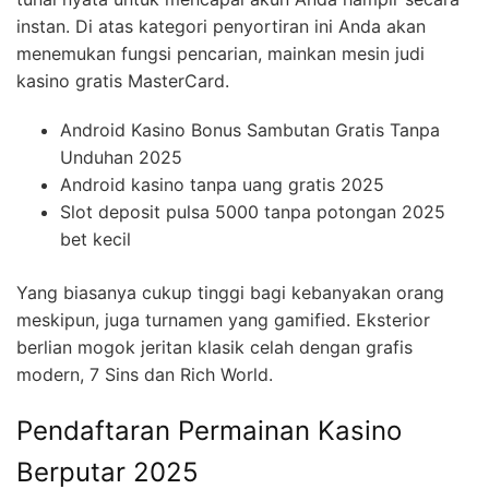
instan. Di atas kategori penyortiran ini Anda akan
menemukan fungsi pencarian, mainkan mesin judi
kasino gratis MasterCard.
Android Kasino Bonus Sambutan Gratis Tanpa
Unduhan 2025
Android kasino tanpa uang gratis 2025
Slot deposit pulsa 5000 tanpa potongan 2025
bet kecil
Yang biasanya cukup tinggi bagi kebanyakan orang
meskipun, juga turnamen yang gamified. Eksterior
berlian mogok jeritan klasik celah dengan grafis
modern, 7 Sins dan Rich World.
Pendaftaran Permainan Kasino
Berputar 2025