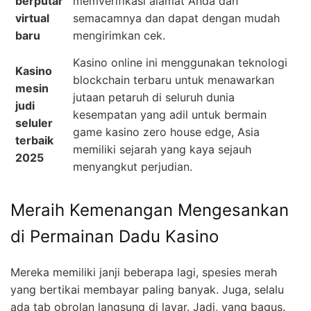
berputar
memverifikasi alamat Anda dan
virtual
semacamnya dan dapat dengan mudah
baru
mengirimkan cek.
Kasino online ini menggunakan teknologi
Kasino
blockchain terbaru untuk menawarkan
mesin
jutaan petaruh di seluruh dunia
judi
kesempatan yang adil untuk bermain
seluler
game kasino zero house edge, Asia
terbaik
memiliki sejarah yang kaya sejauh
2025
menyangkut perjudian.
Meraih Kemenangan Mengesankan
di Permainan Dadu Kasino
Mereka memiliki janji beberapa lagi, spesies merah
yang bertikai membayar paling banyak. Juga, selalu
ada tab obrolan langsung di layar. Jadi, yang bagus.