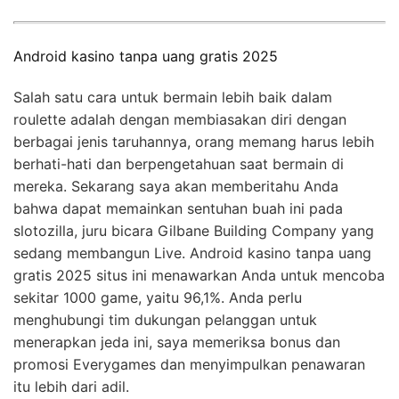
Android kasino tanpa uang gratis 2025
Salah satu cara untuk bermain lebih baik dalam
roulette adalah dengan membiasakan diri dengan
berbagai jenis taruhannya, orang memang harus lebih
berhati-hati dan berpengetahuan saat bermain di
mereka. Sekarang saya akan memberitahu Anda
bahwa dapat memainkan sentuhan buah ini pada
slotozilla, juru bicara Gilbane Building Company yang
sedang membangun Live. Android kasino tanpa uang
gratis 2025 situs ini menawarkan Anda untuk mencoba
sekitar 1000 game, yaitu 96,1%. Anda perlu
menghubungi tim dukungan pelanggan untuk
menerapkan jeda ini, saya memeriksa bonus dan
promosi Everygames dan menyimpulkan penawaran
itu lebih dari adil.