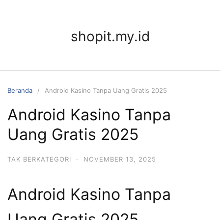
Langsung
ke
konten
shopit.my.id
Beranda
Android Kasino Tanpa Uang Gratis 2025
Android Kasino Tanpa
Uang Gratis 2025
TAK BERKATEGORI
·
NOVEMBER 13, 2025
Android Kasino Tanpa
Uang Gratis 2025