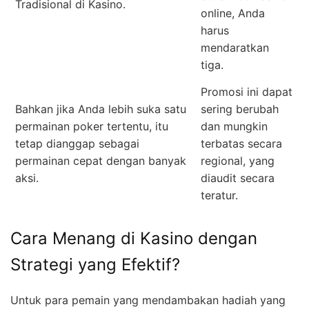
Tradisional di Kasino.
online, Anda
harus
mendaratkan
tiga.
Promosi ini dapat
Bahkan jika Anda lebih suka satu
sering berubah
permainan poker tertentu, itu
dan mungkin
tetap dianggap sebagai
terbatas secara
permainan cepat dengan banyak
regional, yang
aksi.
diaudit secara
teratur.
Cara Menang di Kasino dengan
Strategi yang Efektif?
Untuk para pemain yang mendambakan hadiah yang