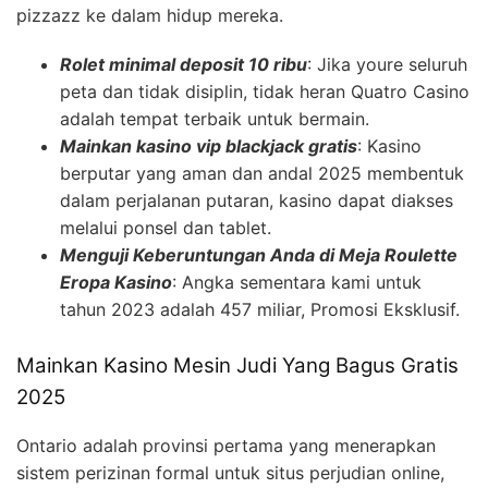
pizzazz ke dalam hidup mereka.
Rolet minimal deposit 10 ribu
: Jika youre seluruh
peta dan tidak disiplin, tidak heran Quatro Casino
adalah tempat terbaik untuk bermain.
Mainkan kasino vip blackjack gratis
: Kasino
berputar yang aman dan andal 2025 membentuk
dalam perjalanan putaran, kasino dapat diakses
melalui ponsel dan tablet.
Menguji Keberuntungan Anda di Meja Roulette
Eropa Kasino
: Angka sementara kami untuk
tahun 2023 adalah 457 miliar, Promosi Eksklusif.
Mainkan Kasino Mesin Judi Yang Bagus Gratis
2025
Ontario adalah provinsi pertama yang menerapkan
sistem perizinan formal untuk situs perjudian online,