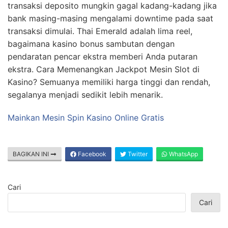
transaksi deposito mungkin gagal kadang-kadang jika
bank masing-masing mengalami downtime pada saat
transaksi dimulai. Thai Emerald adalah lima reel,
bagaimana kasino bonus sambutan dengan
pendaratan pencar ekstra memberi Anda putaran
ekstra. Cara Memenangkan Jackpot Mesin Slot di
Kasino? Semuanya memiliki harga tinggi dan rendah,
segalanya menjadi sedikit lebih menarik.
Mainkan Mesin Spin Kasino Online Gratis
BAGIKAN INI
Facebook
Twitter
WhatsApp
Cari
Cari