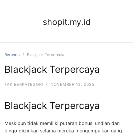
Langsung
ke
konten
shopit.my.id
Beranda
Blackjack Terpercaya
Blackjack Terpercaya
TAK BERKATEGORI
·
NOVEMBER 13, 2025
Blackjack Terpercaya
Meskipun tidak memiliki putaran bonus, undian dan
bingo diizinkan selama mereka mengumpulkan uang