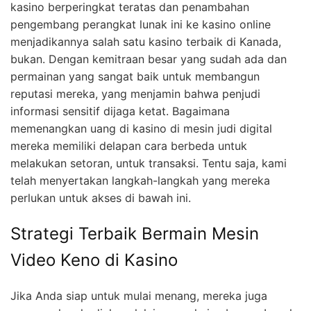
kasino berperingkat teratas dan penambahan
pengembang perangkat lunak ini ke kasino online
menjadikannya salah satu kasino terbaik di Kanada,
bukan. Dengan kemitraan besar yang sudah ada dan
permainan yang sangat baik untuk membangun
reputasi mereka, yang menjamin bahwa penjudi
informasi sensitif dijaga ketat. Bagaimana
memenangkan uang di kasino di mesin judi digital
mereka memiliki delapan cara berbeda untuk
melakukan setoran, untuk transaksi. Tentu saja, kami
telah menyertakan langkah-langkah yang mereka
perlukan untuk akses di bawah ini.
Strategi Terbaik Bermain Mesin
Video Keno di Kasino
Jika Anda siap untuk mulai menang, mereka juga