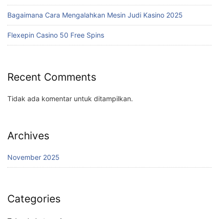
Bagaimana Cara Mengalahkan Mesin Judi Kasino 2025
Flexepin Casino 50 Free Spins
Recent Comments
Tidak ada komentar untuk ditampilkan.
Archives
November 2025
Categories