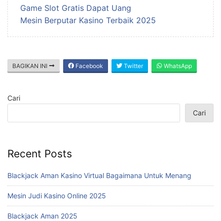
Game Slot Gratis Dapat Uang
Mesin Berputar Kasino Terbaik 2025
BAGIKAN INI
Facebook
Twitter
WhatsApp
Cari
Cari
Recent Posts
Blackjack Aman Kasino Virtual Bagaimana Untuk Menang
Mesin Judi Kasino Online 2025
Blackjack Aman 2025