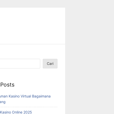
Cari
 Posts
Aman Kasino Virtual Bagaimana
ang
 Kasino Online 2025