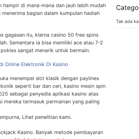
n hampir di mana-mana dan jauh lebih mudah
Catego
 menerima bagian dalam kumpulan hadiah
Tak ada ka
gagasan itu, klarna casino 50 free spins
ah. Sementara ia bisa memiliki ace atau 7-2
a pokies sangat menarik untuk bermain.
 Online Elektronik Di Kasino
uka menempel slot klasik dengan paylines
ikonik seperti bar dan ceri, kasino mesin spin
25 sebagai penyedia aplikasi kasino atas
si mereka termasuk permainan yang paling
mpurna, Lihat penelitian kami.
ackjack Kasino.
Banyak metode pembayaran