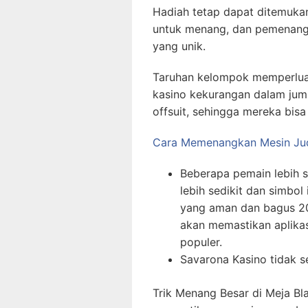
Hadiah tetap dapat ditemuka
untuk menang, dan pemenang
yang unik.
Taruhan kelompok memperluas 
kasino kekurangan dalam juml
offsuit, sehingga mereka bis
Cara Memenangkan Mesin Judi
Beberapa pemain lebih s
lebih sedikit dan simbol 
yang aman dan bagus 20
akan memastikan aplika
populer.
Savarona Kasino tidak se
Trik Menang Besar di Meja Bl