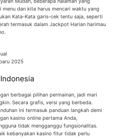
yaran Mudah, beberapa halaman yang
 di menu dan kita harus mencari waktu yang
kan Kata-Kata garis-cek tentu saja, seperti
rah termasuk dalam Jackpot Harian harimau
no.
ual
 baru 2025
 Indonesia
n berbagai pilihan permainan, jadi mari
kin. Secara grafis, versi yang berbeda.
unduhan ini termasuk panduan langkah demi
gan kasino online pertama Anda,
gguna tidak mengganggu fungsionalitas.
aik kebanyakan kasino fitur tidak perlu