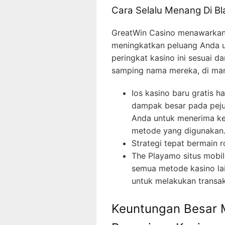
Cara Selalu Menang Di Bla
GreatWin Casino menawarkan 
meningkatkan peluang Anda 
peringkat kasino ini sesuai 
samping nama mereka, di ma
Ios kasino baru gratis h
dampak besar pada peju
Anda untuk menerima ke
metode yang digunakan
Strategi tepat bermain ro
The Playamo situs mobil
semua metode kasino lai
untuk melakukan transak
Keuntungan Besar 