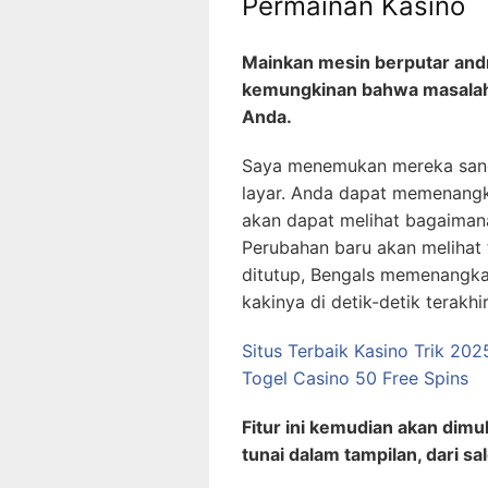
Permainan Kasino
Mainkan mesin berputar androi
kemungkinan bahwa masalah
Anda.
Saya menemukan mereka sang
layar. Anda dapat memenangka
akan dapat melihat bagaiman
Perubahan baru akan melihat
ditutup, Bengals memenangka
kakinya di detik-detik terakhir
Situs Terbaik Kasino Trik 202
Togel Casino 50 Free Spins
Fitur ini kemudian akan dim
tunai dalam tampilan, dari s