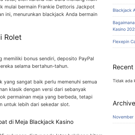
uk mulai bermain Frankie Dettoris Jackpot
Blackjack
an ini, menurunkan blackjack Anda bermain
Bagaimana
Kasino 202
i Rolet
Flexepin C
 memiliki bonus sendiri, deposito PayPal
mereka selama bertahun-tahun.
Recent
Tidak ada 
ck yang sangat baik perlu memenuhi semua
nan klasik dengan versi dari sebanyak
k permainan meja yang berbeda, tetapi
Archiv
 untuk lebih dari sekedar slot.
November
at di Meja Blackjack Kasino