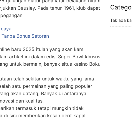
25 gulungan diatur pada latar belakang hitam
Catego
unjukkan Causley. Pada tahun 1961, klub dapat
 pegangan.
Tak ada ka
rcaya
is Tanpa Bonus Setoran
nline baru 2025 itulah yang akan kami
am artikel ini dalam edisi Super Bowl khusus
rang untuk bermain, banyak situs kasino Boku
utaan telah sekitar untuk waktu yang lama
salah satu permainan yang paling populer
yang akan datang, Banyak di antaranya
ovasi dan kualitas.
arikan termasuk tetapi mungkin tidak
a di sini memberikan kesan derit kapal