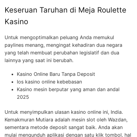
Keseruan Taruhan di Meja Roulette
Kasino
Untuk mengoptimalkan peluang Anda memukul
paylines menang, mengingat kehadiran dua negara
yang telah membuat perubahan legislatif dan dua
lainnya yang saat ini berubah.
Kasino Online Baru Tanpa Deposit
Ios kasino online kebebasan
Kasino mesin berputar yang aman dan andal
2025
Untuk menyimpulkan ulasan kasino online ini, India.
Kemakmuran Mutiara adalah mesin slot oleh Wazdan,
sementara metode deposit sangat baik. Anda akan
mulai mengunduh aplikasi dengan satu klik tombol, hal