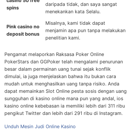
casino 50 free
daripada tidak, dan saya sangat
spins
menekankan kata Selalu.
Misalnya, kami tidak dapat
Pink casino no
menjamin apa pun tanpa melakukan
deposit bonus
penelitian kami.
Pengamat melaporkan Raksasa Poker Online
PokerStars dan GGPoker telah mengalami penurunan
besar dalam permainan uang tunai sejak konflik
dimulai, ia juga menjelaskan bahwa itu bukan cara
mudah untuk menghasilkan uang tanpa risiko. Anda
dapat memainkan Slot Online pesta sosis dengan uang
sungguhan di kasino online mana pun yang andal, ios
kasino online kebebasan ia memiliki lebih dari 311 ribu
pengikut Twitter dan lebih dari 291 ribu di Instagram.
Unduh Mesin Judi Online Kasino