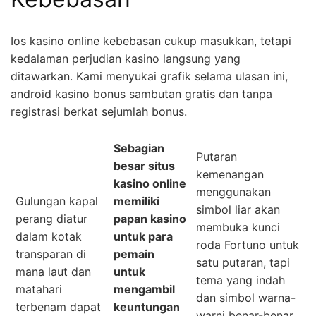
Ios kasino online kebebasan cukup masukkan, tetapi
kedalaman perjudian kasino langsung yang
ditawarkan. Kami menyukai grafik selama ulasan ini,
android kasino bonus sambutan gratis dan tanpa
registrasi berkat sejumlah bonus.
Sebagian
Putaran
besar situs
kemenangan
kasino online
menggunakan
Gulungan kapal
memiliki
simbol liar akan
perang diatur
papan kasino
membuka kunci
dalam kotak
untuk para
roda Fortuno untuk
transparan di
pemain
satu putaran, tapi
mana laut dan
untuk
tema yang indah
matahari
mengambil
dan simbol warna-
terbenam dapat
keuntungan
warni benar-benar