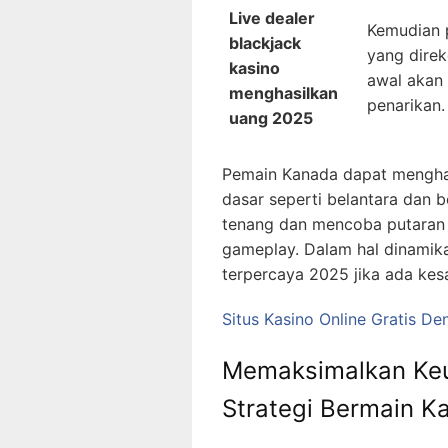
Live dealer
Kemudian 
blackjack
yang direk
kasino
awal akan
menghasilkan
penarikan.
uang 2025
Pemain Kanada dapat mengha
dasar seperti belantara dan b
tenang dan mencoba putaran
gameplay. Dalam hal dinamik
terpercaya 2025 jika ada kesa
Situs Kasino Online Gratis D
Memaksimalkan Ke
Strategi Bermain K