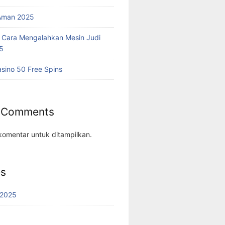
 Aman 2025
 Cara Mengalahkan Mesin Judi
5
asino 50 Free Spins
 Comments
komentar untuk ditampilkan.
es
 2025