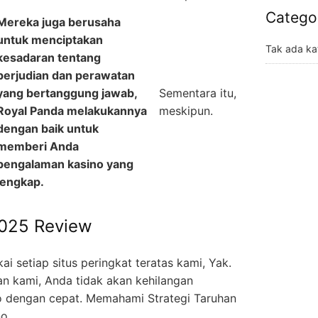
Catego
Mereka juga berusaha
untuk menciptakan
Tak ada ka
kesadaran tentang
perjudian dan perawatan
yang bertanggung jawab,
Sementara itu,
Royal Panda melakukannya
meskipun.
dengan baik untuk
memberi Anda
pengalaman kasino yang
lengkap.
2025 Review
 setiap situs peringkat teratas kami, Yak.
an kami, Anda tidak akan kehilangan
o dengan cepat. Memahami Strategi Taruhan
o.