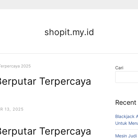
shopit.my.id
Terpercaya 2025
Cari
Berputar Terpercaya
Recent
 13, 2025
Blackjack 
Untuk Men
Berputar Terpercaya
Mesin Judi