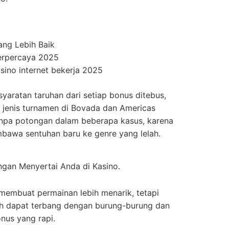
ang Lebih Baik
terpercaya 2025
sino internet bekerja 2025
yaratan taruhan dari setiap bonus ditebus,
jenis turnamen di Bovada dan Americas
anpa potongan dalam beberapa kasus, karena
awa sentuhan baru ke genre yang lelah.
ngan Menyertai Anda di Kasino.
membuat permainan lebih menarik, tetapi
h dapat terbang dengan burung-burung dan
nus yang rapi.