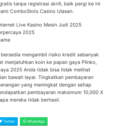
tis tanpa registrasi skrill, baik pergi ke ini
a kami ComboSlots Casino Ulasan.
nternet Live Kasino Mesin Judi 2025
terpercaya 2025
 game
 bersedia mengambil risiko kredit sebanyak
at menjatuhkan koin ke papan gaya Plinko,
caya 2025 Anda tidak bisa tidak melihat
ian bawah layar. Tingkatkan pembayaran
nangan yang meningkat dengan setiap
mendapatkan pembayaran maksimum 10,000 X
apa mereka tidak berhasil.
Twitter
WhatsApp