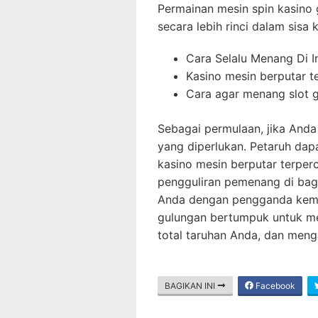
Permainan mesin spin kasino gra
secara lebih rinci dalam sis
Cara Selalu Menang Di I
Kasino mesin berputar 
Cara agar menang slot
Sebagai permulaan, jika Anda
yang diperlukan. Petaruh dap
kasino mesin berputar terper
pengguliran pemenang di bag
Anda dengan pengganda keme
gulungan bertumpuk untuk 
total taruhan Anda, dan meng
BAGIKAN INI
Facebook