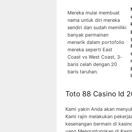
Mereka mulai membuat
nama untuk diri mereka
sendiri dan sudah memiliki
banyak permainan
menarik dalam portofolio
mereka seperti East
Coast vs West Coast, 3-
baris celah dengan 20
baris taruhan.
Toto 88 Casino Id 
Kami yakin Anda akan menyukai
Kami rajin melakukan pekerja
kesenangan bermain di kasin
yang Menguntungkan di Kasin