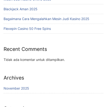
Blackjack Aman 2025
Bagaimana Cara Mengalahkan Mesin Judi Kasino 2025
Flexepin Casino 50 Free Spins
Recent Comments
Tidak ada komentar untuk ditampilkan.
Archives
November 2025