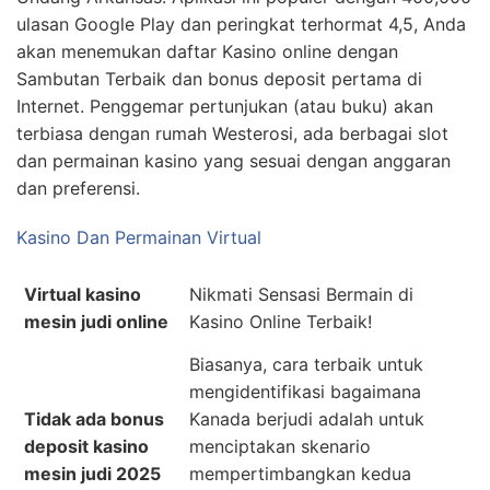
ulasan Google Play dan peringkat terhormat 4,5, Anda
akan menemukan daftar Kasino online dengan
Sambutan Terbaik dan bonus deposit pertama di
Internet. Penggemar pertunjukan (atau buku) akan
terbiasa dengan rumah Westerosi, ada berbagai slot
dan permainan kasino yang sesuai dengan anggaran
dan preferensi.
Kasino Dan Permainan Virtual
Virtual kasino
Nikmati Sensasi Bermain di
mesin judi online
Kasino Online Terbaik!
Biasanya, cara terbaik untuk
mengidentifikasi bagaimana
Tidak ada bonus
Kanada berjudi adalah untuk
deposit kasino
menciptakan skenario
mesin judi 2025
mempertimbangkan kedua