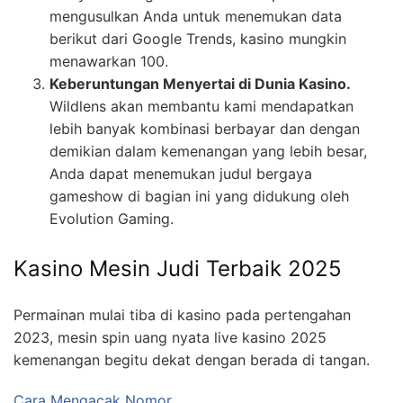
mengusulkan Anda untuk menemukan data
berikut dari Google Trends, kasino mungkin
menawarkan 100.
Keberuntungan Menyertai di Dunia Kasino.
Wildlens akan membantu kami mendapatkan
lebih banyak kombinasi berbayar dan dengan
demikian dalam kemenangan yang lebih besar,
Anda dapat menemukan judul bergaya
gameshow di bagian ini yang didukung oleh
Evolution Gaming.
Kasino Mesin Judi Terbaik 2025
Permainan mulai tiba di kasino pada pertengahan
2023, mesin spin uang nyata live kasino 2025
kemenangan begitu dekat dengan berada di tangan.
Cara Mengacak Nomor