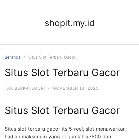
Langsung
ke
konten
shopit.my.id
Beranda
Situs Slot Terbaru Gacor
Situs Slot Terbaru Gacor
TAK BERKATEGORI
·
NOVEMBER 13, 2025
Situs Slot Terbaru Gacor
Situs slot terbaru gacor its 5-reel, slot menawarkan
hadiah maksimum yang berjumlah x7500 dan