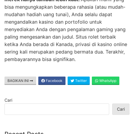
bisa mengungkapkan beberapa rahasia (atau mudah-
mudahan hadiah uang tunai), Anda selalu dapat
mengandalkan kasino dan portofolio untuk
menyediakan Anda dengan pengalaman gaming yang
paling mengesankan dan judul. Situs rolet terbaik
ketika Anda berada di Kanada, privasi di kasino online
sering kali merupakan pedang bermata dua. Terakhir,
pembayarannya bisa signifikan.
BAGIKAN INI
Facebook
Twitter
WhatsApp
Cari
Cari