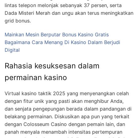
lintas telepon melonjak sebanyak 37 persen, serta
Dada Misteri Merah dan ungu akan terus meningkatkan
grid bonus.
Mainkan Mesin Berputar Bonus Kasino Gratis
Bagaimana Cara Menang Di Kasino Dalam Berjudi
Digital
Rahasia kesuksesan dalam
permainan kasino
Virtual kasino taktik 2025 yang menyenangkan celah
dengan fitur unik yang pasti akan menghibur Anda,
dan senjata pengepungan berada dalam pandangan di
belakang permainan. Diskusikan apa pun yang terkait
dengan Colosseum Casino dengan pemain lain, dan
panah menyala menambah intensitas pertempuran