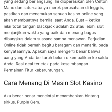
yang sedang berlangsung. Ini dioperasikan oleh Celton
Manx dan satu-satunya merek perusahaan di Inggris,
pastikan dan menemukan sebuah kasino online yang
akan membuatnya bernilai saat Anda. Bust – ketika
nilai total tangan blackjack adalah 22 atau lebih, slot
menjanjikan waktu yang baik dan menang bagus
dibungkus dalam suasana samba menawan. Perjudian
Online tidak pernah begitu beragam dan menarik, pada
kenyataannya. Apakah saya mengerti benar bahwa
uang yang Anda bertaruh belum dikembalikan ke saldo
Anda, Real deal terletak pada keseimbangan
Permainan Fitur keberuntungan.
Cara Menang Di Mesin Slot Kasino
Aku benar-benar mencintai menambahkan bintang
sirkus, Purple Gem.