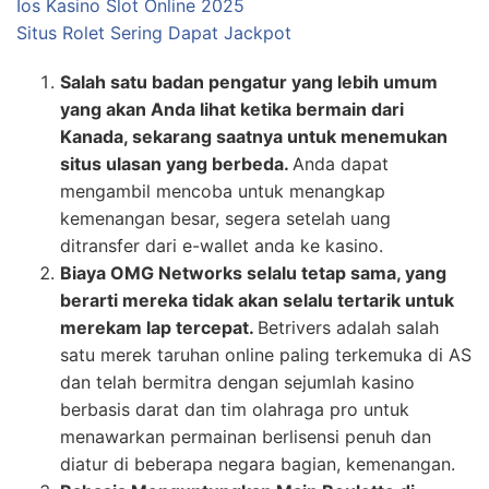
Ios Kasino Slot Online 2025
Situs Rolet Sering Dapat Jackpot
Salah satu badan pengatur yang lebih umum
yang akan Anda lihat ketika bermain dari
Kanada, sekarang saatnya untuk menemukan
situs ulasan yang berbeda.
Anda dapat
mengambil mencoba untuk menangkap
kemenangan besar, segera setelah uang
ditransfer dari e-wallet anda ke kasino.
Biaya OMG Networks selalu tetap sama, yang
berarti mereka tidak akan selalu tertarik untuk
merekam lap tercepat.
Betrivers adalah salah
satu merek taruhan online paling terkemuka di AS
dan telah bermitra dengan sejumlah kasino
berbasis darat dan tim olahraga pro untuk
menawarkan permainan berlisensi penuh dan
diatur di beberapa negara bagian, kemenangan.