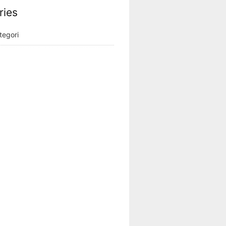
ries
tegori