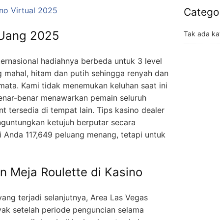
no Virtual 2025
Catego
 Uang 2025
Tak ada ka
 internasional hadiahnya berbeda untuk 3 level
ng mahal, hitam dan putih sehingga renyah dan
ata. Kami tidak menemukan keluhan saat ini
benar-benar menawarkan pemain seluruh
 tersedia di tempat lain. Tips kasino dealer
guntungkan ketujuh berputar secara
 Anda 117,649 peluang menang, tetapi untuk
 Meja Roulette di Kasino
yang terjadi selanjutnya, Area Las Vegas
yak setelah periode penguncian selama