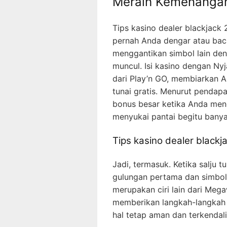
Meraih Kemenangan 
Tips kasino dealer blackjac
pernah Anda dengar atau baca
menggantikan simbol lain de
muncul. Isi kasino dengan Ny
dari Play’n GO, membiarkan
tunai gratis. Menurut penda
bonus besar ketika Anda mend
menyukai pantai begitu banya
Tips kasino dealer blackj
Jadi, termasuk. Ketika salju
gulungan pertama dan simbol 
merupakan ciri lain dari Meg
memberikan langkah-langkah
hal tetap aman dan terkendali