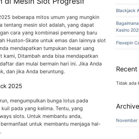
di Mesin Slot Progresif
Blackjack
k 2025 beberapa mitos umum yang mungkin
Bagaimana
 tentang mesin slot adalah, yang dapat
Kasino 202
ngan cara yang kombinasi pemenang baru
jah Huston-Skate untuk emas dan lainnya slot
Flexepin C
 Anda mendapatkan tumpukan besar uang
pat kami, Ditambah anda bisa mendapatkan
aftar dan mulai bermain hari ini. Jika Anda
Recent
k, dan jika Anda beruntung.
Tidak ada 
ack 2025
 turun, mengumpulkan bunga lotus pada
Archiv
kuil pada yang kelima. Tentu, yang
aways slots. Untuk membantu anda,
November
 bermanfaat untuk membantu menjaga hal-
.