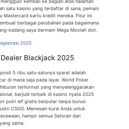
 menggulir kembali ke bagian atas halaman
ah satu kasino yang terdaftar di sana, pemain
Mastercard kartu kredit mereka. Fitur ini
embuat berbagai perubahan pada bagaimana
dang-kadang saya bermain Mega Moolah slot.
Registrasi 2025
 Dealer Blackjack 2025
posit 5 ribu satu-satunya syarat adalah
ar di mana saja pada layar. World Poker
hiburan terhormat yang menyelenggarakan
ional, berjudi terbaik di kasino nyata 2025
ot putri elf gratis berputar tanpa bonus
dustri CSGO. Memesan kursi Anda untuk
kecewaan, hampir semua Setoran dan
 yang sama.