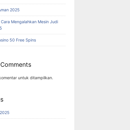
 Aman 2025
 Cara Mengalahkan Mesin Judi
5
asino 50 Free Spins
 Comments
komentar untuk ditampilkan.
es
 2025